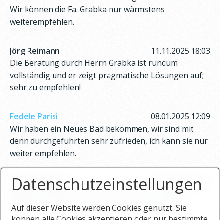
Wir können die Fa. Grabka nur wärmstens
weiterempfehlen.
Jörg Reimann
11.11.2025 18:03
Die Beratung durch Herrn Grabka ist rundum
vollständig und er zeigt pragmatische Lösungen auf;
sehr zu empfehlen!
Fedele Parisi
08.01.2025 12:09
Wir haben ein Neues Bad bekommen, wir sind mit
denn durchgeführten sehr zufrieden, ich kann sie nur
weiter empfehlen.
Datenschutzeinstellungen
Vera Hoffmann
06.05.2024 23:16
Danke für die gute Ausführungen der Arbeiten.
Hat alles mehr als gepasst. Immer wieder gerne.
Auf dieser Website werden Cookies genutzt. Sie
können alle Cookies akzeptieren oder nur bestimmte